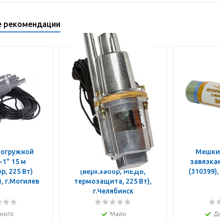
е рекомендации
 погружной
Насос эл. погружной
Мешки 
 15 м
"Родничок" 40 м
завязками 60 л/
р, 225 Вт)
(верх.забор, МЕДЬ,
(18с.02.1956), г.Могилев
термозащита, 225 Вт),
г.Челябинск
ного
Мало
Д