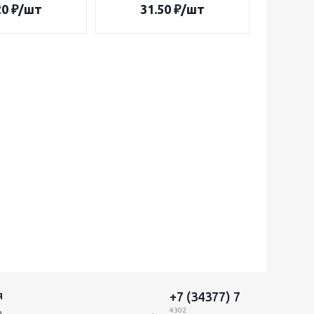
20
₽
/шт
31.50
₽
/шт
+7 (34377) 7
Я
4302
и