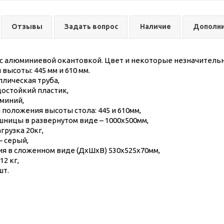
Отзывы
Задать вопрос
Наличие
Дополн
 с алюминиевой окантовкой. Цвет и некоторые незначительн
высоты: 445 мм и 610 мм.
ллическая труба,
достойкий пластик,
миний,
 положения высоты стола: 445 и 610мм,
шницы в развернутом виде – 1000х500мм,
грузка 20кг,
– серый,
ия в сложенном виде (ДхШхВ) 530х525х70мм,
12 кг,
шт.