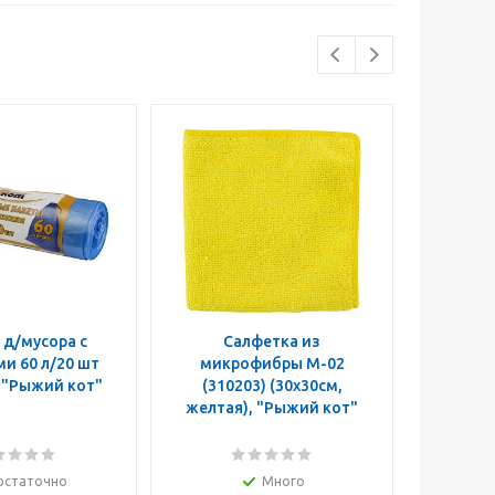
д/мусора с
Салфетка из
Лей
20 шт
микрофибры M-02
(
(310399), "Рыжий кот"
(310203) (30х30см,
желтая), "Рыжий кот"
остаточно
Много