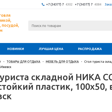
+7 (34377) 7
4302
+7 (34377) 7
4084
Зака
говля
никой,
 посудой,
ом
НОВИНКИ
ЛУЧШАЯ ЦЕНА
РАСПРОДАЖА
г
-
ТОВАРЫ ДЛЯ ОТДЫХА
-
МЕБЕЛЬ ДЛЯ ОТДЫХА
-
Стол туриста скла
г.Ижевск
туриста складной НИКА С
тойкий пластик, 100х50, в
вск