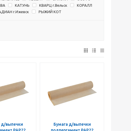
АВА
КАТУНЬ
КВАРЦ г.Вельск
КОРАЛЛ
АДИАН г.Ижевск
РЫЖИЙ КОТ
 д/выпечки
Бумага д/выпечки
амент PAP22
подпергамент PAP22