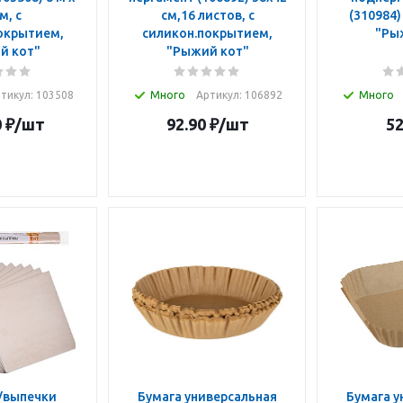
м, с
см,16 листов, с
(310984) ( 8 м х 38 см)
окрытием,
силикон.покрытием,
"Ры
й кот"
"Рыжий кот"
тикул: 103508
Много
Артикул: 106892
Много
0
₽
/шт
92.90
₽
/шт
5
/выпечки
Бумага универсальная
Бумага у