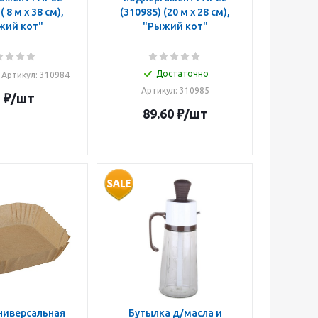
,
(310985) (20 м х 28 см),
жий кот"
"Рыжий кот"
Достаточно
Артикул: 310984
Артикул: 310985
2
₽
/шт
89.60
₽
/шт
ниверсальная
Бутылка д/масла и