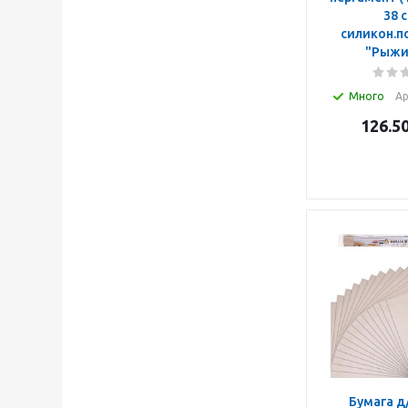
38 с
силикон.п
"Рыжи
Много
Ар
126.5
Бумага д