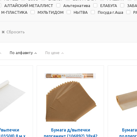
АЛТАЙСКИЙ МЕТАЛЛИСТ
Альтернатива
ЕЛАБУГА
ЗАБ
М-ПЛАСТИКА
МУЛЬТИДОМ
НЫТВА
Посуда г.Аша
Р
Сбросить
По алфавиту
По цене
/выпечки
Бумага д/выпечки
Бумага
пергамент (106892) 38х42
подперг