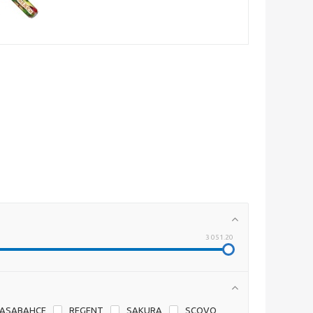
3 051.20
PASABAHCE
REGENT
SAKURA
SCOVO