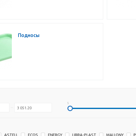
Подносы
5
ASTELL
ECOS
ENERGY
LIBRA-PLAST
MALLONY