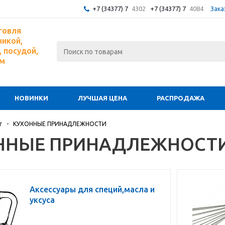
+7 (34377) 7
4302
+7 (34377) 7
4084
Зака
говля
никой,
 посудой,
ом
НОВИНКИ
ЛУЧШАЯ ЦЕНА
РАСПРОДАЖА
г
-
КУХОННЫЕ ПРИНАДЛЕЖНОСТИ
ННЫЕ ПРИНАДЛЕЖНОСТ
Аксессуары для специй,масла и
уксуса