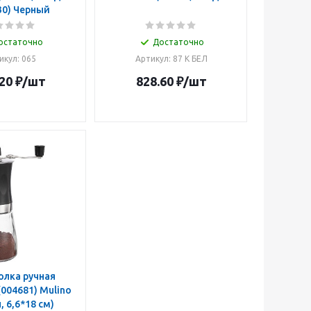
30) Черный
остаточно
Достаточно
икул: 065
Артикул: 87 К БЕЛ
20
₽
/шт
828.60
₽
/шт
лка ручная
, 6,6*18 см)