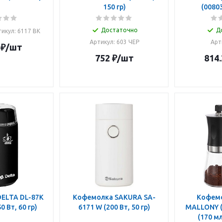
150 гр)
(0080
Достаточно
Д
икул: 6117 BK
Артикул: 603 ЧЕР
Арт
₽
/шт
752
₽
/шт
814.
Кофемолка SAKURA SA-
Кофемо
АЯ (250 Вт, 60 гр)
6171 W (200 Вт, 50 гр)
MALLONY (004681) Mulino
(170 мл