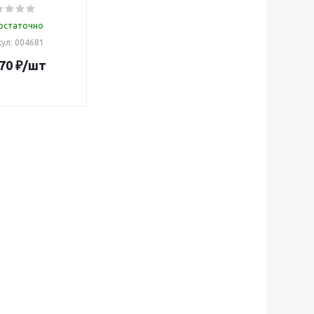
остаточно
ул: 004681
70
₽
/шт