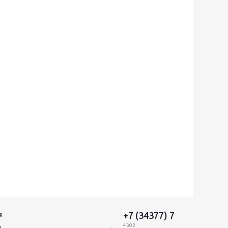
+7 (34377) 7
Я
4302
и