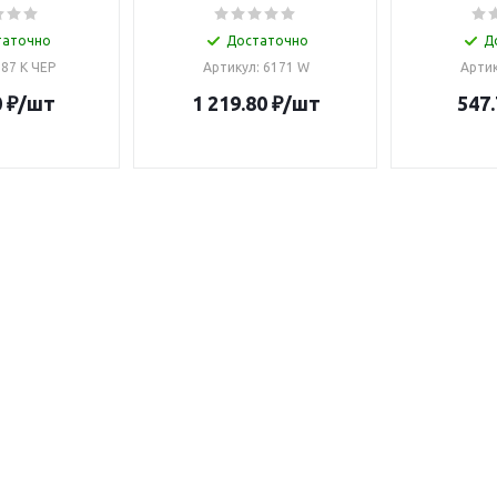
таточно
Достаточно
Д
 87 К ЧЕР
Артикул: 6171 W
Артик
0
₽
/шт
1 219.80
₽
/шт
547.