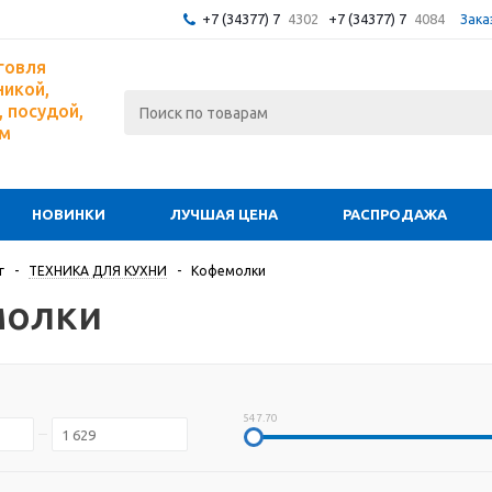
+7 (34377) 7
4302
+7 (34377) 7
4084
Зака
говля
никой,
 посудой,
ом
НОВИНКИ
ЛУЧШАЯ ЦЕНА
РАСПРОДАЖА
г
-
ТЕХНИКА ДЛЯ КУХНИ
-
Кофемолки
молки
547.70