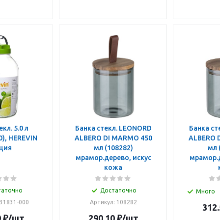
 5.0 л
Банка стекл. LEONORD
Банка ст
EVIN
ALBERO DI MARMO 450
ALBERO DI
ция
мл (108282)
мл (108283)
мрамор.дерево, искус
мрамор.д
кожа
таточно
Достаточно
Много
131831-000
Артикул: 108282
312.
0
₽
/шт
290.10
₽
/шт