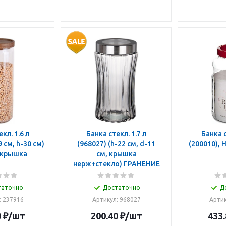
 1.6 л
Банка стекл. 1.7 л
Банка стек
9 см, h-30 см)
(968027) (h-22 см, d-11
(2
.крышка
см, крышка
нерж+стекло) ГРАНЕНИЕ
таточно
Достаточно
Д
: 237916
Артикул: 968027
Артик
0
₽
/шт
200.40
₽
/шт
433.