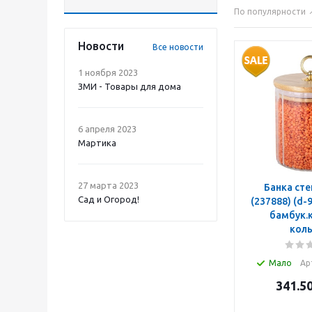
По популярности
Новости
Все новости
1 ноября 2023
ЗМИ - Товары для дома
6 апреля 2023
Мартика
27 марта 2023
Банка стекл. 5
Сад и Огород!
(237888) (d-9 см, h-11 см)
бамбук.
кол
Мало
Ар
341.5