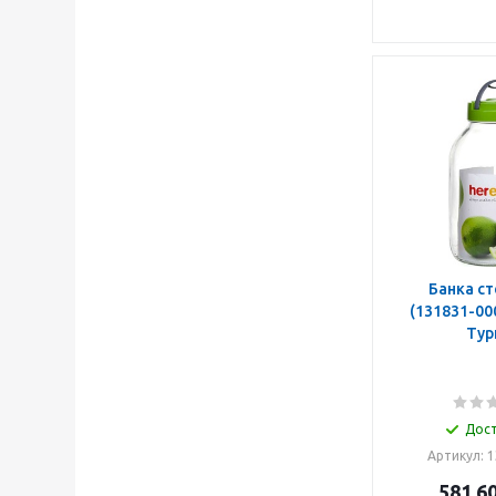
Банка стекл.
(131831-000), HER
Тур
Дос
Артикул: 
581.6