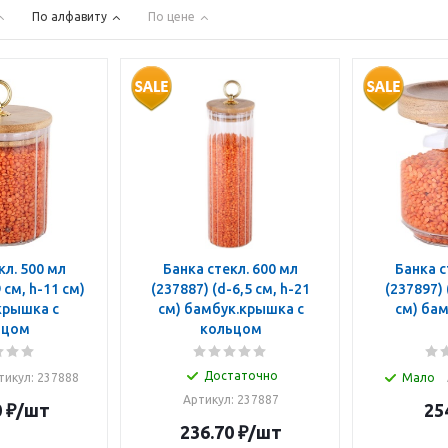
По алфавиту
По цене
00 мл
Банка стекл. 600 мл
Банка стекл
(237887) (d-6,5 см, h-21
(237897) 
крышка с
см) бамбук.крышка с
см) ба
ьцом
кольцом
Достаточно
тикул: 237888
Мало
Артикул: 237887
0
₽
/шт
25
236.70
₽
/шт