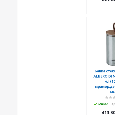
Банка стек
ALBERO DI 
мл (108285)
мрамор.дер
ко
Много
Ар
413.3