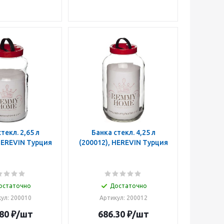
л. 2,65 л
Банка стекл. 4,25 л
00010), HEREVIN Турция
(200012), HEREVIN Турция
остаточно
Достаточно
ул: 200010
Артикул: 200012
80
₽
/шт
686.30
₽
/шт