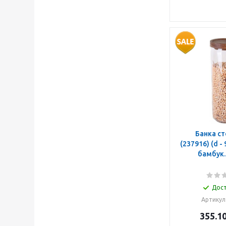
Банка стекл.
(237916) (d - 
бамбук
Дос
Артикул
355.1