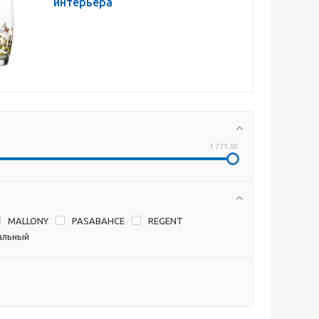
интерьера
1 771.30
MALLONY
PASABAHCE
REGENT
тальный