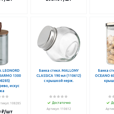
л. LEONORD
Банка стекл. MALLONY
Банка ст
MARMO 1300
CLASSICA 190 мл (110612)
OCEANO 600 мл (004461) с
с крышкой нерж.
крыш
ево, искус
жа
Достаточно
Д
тикул: 108285
Артикул: 110612
Артик
0
₽
/шт