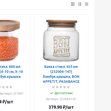
. 600 мл
Банка стекл. 635 мл
(d-10 см, h-10
(232004-147)
мбук.крышка
бамбук.крышка, BON
APPETIT, PASABAHCE
Достаточно
Артикул: 237897
Артикул: 232004-147
4
₽
/шт
379.90
₽
/шт