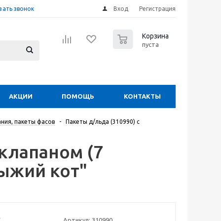
зать звонок
Вход
Регистрация
0
Корзина
пуста
АКЦИИ
ПОМОЩЬ
КОНТАКТЫ
ания, пакеты фасов
-
Пакеты д/льда (310990) с
оклапаном (7
Рыжий кот"
Артикул:
310990