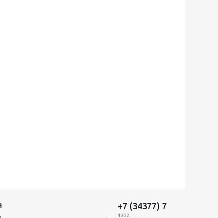
+7 (34377) 7
Я
4302
и