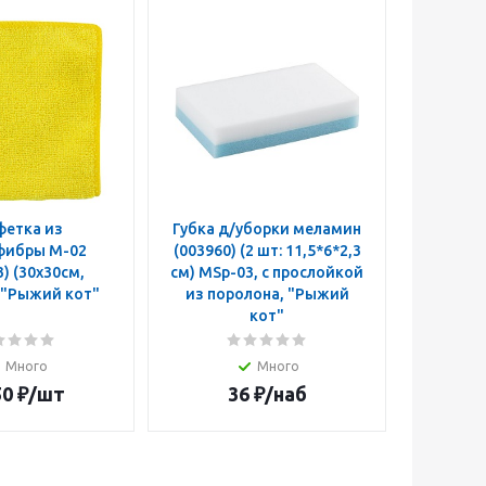
фетка из
Губка д/уборки меламин
Лей
ры M-02
(003960) (2 шт: 11,5*6*2,3
(
) (30х30см,
см) MSp-03, с прослойкой
желтая), "Рыжий кот"
из поролона, "Рыжий
кот"
Много
Много
50
₽
/шт
36
₽
/наб