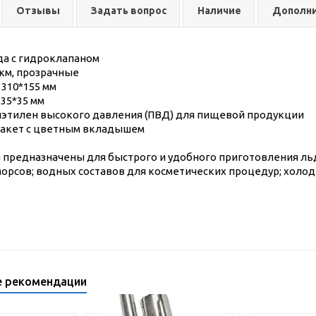
Отзывы
Задать вопрос
Наличие
Дополн
да с гидроклапаном
км, прозрачные
 310*155 мм
 35*35 мм
иэтилен высокого давления (ПВД) для пищевой продукции
 пакет с цветным вкладышем
а предназначены для быстрого и удобного приготовления ль
морсов; водных составов для косметических процедур; холо
е рекомендации