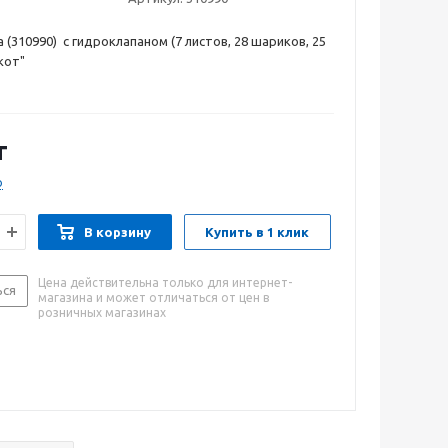
 (310990) с гидроклапаном (7 листов, 28 шариков, 25
кот"
т
о
В корзину
Купить в 1 клик
Цена действительна только для интернет-
ься
магазина и может отличаться от цен в
розничных магазинах