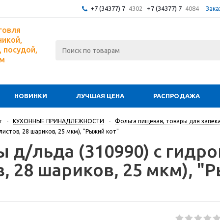
+7 (34377) 7
4302
+7 (34377) 7
4084
Зака
говля
никой,
 посудой,
ом
НОВИНКИ
ЛУЧШАЯ ЦЕНА
РАСПРОДАЖА
г
-
КУХОННЫЕ ПРИНАДЛЕЖНОСТИ
-
Фольга пищевая, товары для запек
истов, 28 шариков, 25 мкм), "Рыжий кот"
ы д/льда (310990) с гидр
, 28 шариков, 25 мкм), "