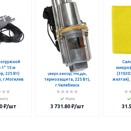
 погружной
Насос эл. погружной
Сал
 15 м
"Родничок" 40 м
микрофиб
р, 225 Вт)
(верх.забор, МЕДЬ,
(310203
(18с.02.1956), г.Могилев
термозащита, 225 Вт),
г.Челябинск
ного
Мало
0
₽
/шт
3 731.80
₽
/шт
31.