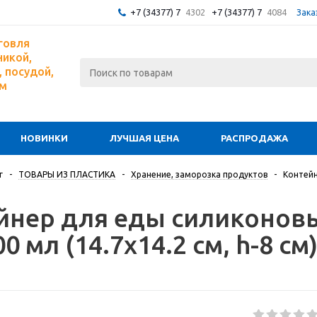
+7 (34377) 7
4302
+7 (34377) 7
4084
Зака
говля
никой,
 посудой,
ом
НОВИНКИ
ЛУЧШАЯ ЦЕНА
РАСПРОДАЖА
г
-
ТОВАРЫ ИЗ ПЛАСТИКА
-
Хранение, заморозка продуктов
-
Контейн
йнер для еды силиконовы
00 мл (14.7х14.2 см, h-8 см