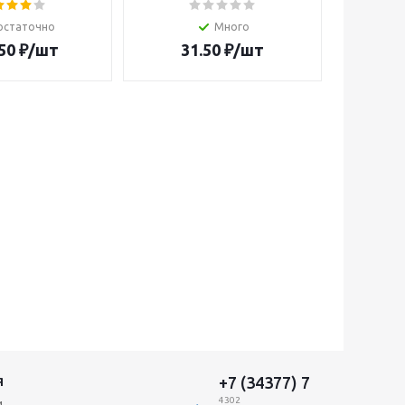
остаточно
Много
50
₽
/шт
31.50
₽
/шт
+7 (34377) 7
Я
4302
и