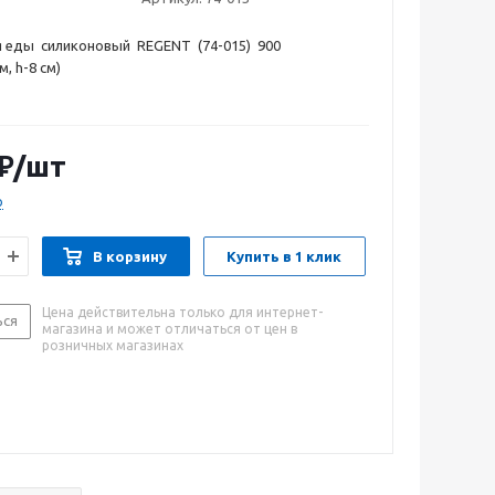
я еды силиконовый REGENT (74-015) 900
м, h-8 см)
₽
/шт
о
В корзину
Купить в 1 клик
Цена действительна только для интернет-
ься
магазина и может отличаться от цен в
розничных магазинах