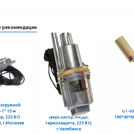
е рекомендации
 погружной
Насос эл. погружной
Газовая 
 15 м
"Родничок" 40 м
GT-03 (2.93 кВ
р, 225 Вт)
(верх.забор, МЕДЬ,
190*40*68
(18с.02.1956), г.Могилев
термозащита, 225 Вт),
г.Челябинск