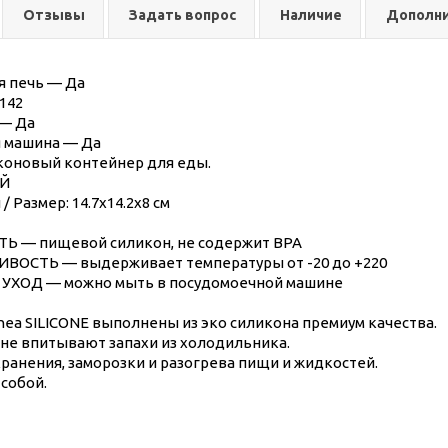
Отзывы
Задать вопрос
Наличие
Дополн
 печь — Да
142
 — Да
 машина — Да
коновый контейнер для еды.
Й
 / Размер: 14.7х14.2х8 см
Ь — пищевой силикон, не содержит BPA
ОСТЬ — выдерживает температуры от -20 до +220
ХОД — можно мыть в посудомоечной машине
ea SILICONE выполнены из эко силикона премиум качества.
 не впитывают запахи из холодильника.
ранения, заморозки и разогрева пищи и жидкостей.
 собой.